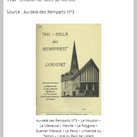
Source : Au-delà des Remparts N°3
Au-delà des Remparts N°3 – Le Moustoir –
La Villeneuve – Merville – Le Polygone –
Quartier Frébault – Le Parco – Université du
Temps – Libre du Pays de Lorient