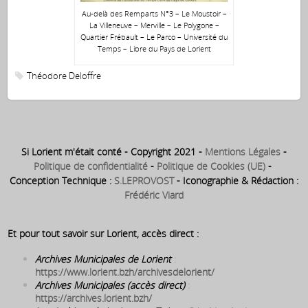
Au-delà des Remparts N°3 – Le Moustoir –
La Villeneuve – Merville – Le Polygone –
Quartier Frébault – Le Parco – Université du
Temps – Libre du Pays de Lorient
Théodore Deloffre
Si Lorient m'était conté - Copyright 2021 -
Mentions Légales
-
Politique de confidentialité
-
Politique de Cookies (UE)
-
Conception Technique :
S.LEPROVOST
- Iconographie & Rédaction :
Frédéric Viard
Et pour tout savoir sur Lorient, accès direct :
Archives Municipales de Lorient
:
https://www.lorient.bzh/archivesdelorient/
Archives Municipales (accès direct)
:
https://archives.lorient.bzh/