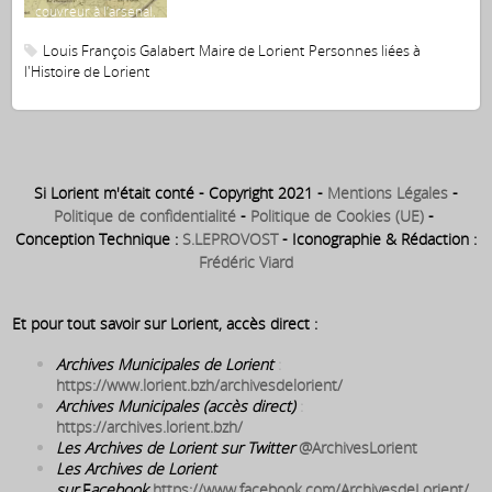
couvreur à l’arsenal,
Lor
surveillant de
Louis François Galabert
Maire de Lorient
Personnes liées à
caserne, horloger… et
l'Histoire de Lorient
inventeur (dont le
brevet plus important
est cédé au cinéma
Pathé)
Si Lorient m'était conté - Copyright 2021 -
Mentions Légales
-
Politique de confidentialité
-
Politique de Cookies (UE)
-
Conception Technique :
S.LEPROVOST
- Iconographie & Rédaction :
Frédéric Viard
Et pour tout savoir sur Lorient, accès direct :
Archives Municipales de Lorient
:
https://www.lorient.bzh/archivesdelorient/
Archives Municipales (accès direct)
:
https://archives.lorient.bzh/
Les Archives de Lorient sur Twitter
@ArchivesLorient
Les Archives de Lorient
sur
F
acebook
https://www.facebook.com/ArchivesdeLorient/