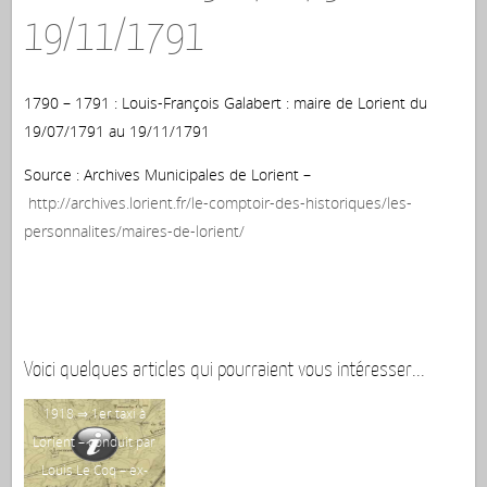
19/11/1791
1790 – 1791 : Louis-François Galabert : maire de Lorient du
19/07/1791 au 19/11/1791
Source : Archives Municipales de Lorient –
http://archives.lorient.fr/le-comptoir-des-historiques/les-
personnalites/maires-de-lorient/
Voici quelques articles qui pourraient vous intéresser...
1918 ⇒ 1er taxi à
Lorient – conduit par
Louis Le Coq – ex-
L