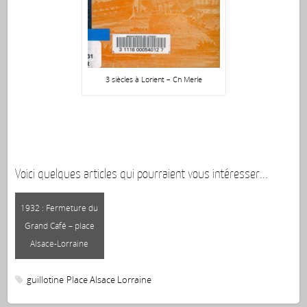
3 siècles à Lorient – Ch Merle
Voici quelques articles qui pourraient vous intéresser...
185
1932 : Fermeture du
(a
Grand Café – place
Alsace-Lorraine
guillotine
Place Alsace Lorraine