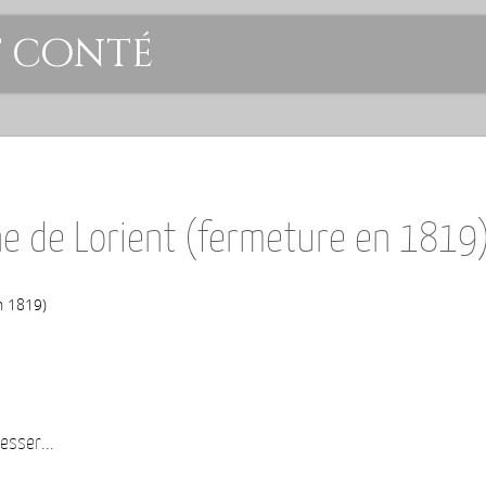
t conté
ne de Lorient (fermeture en 1819
n 1819)
esser...