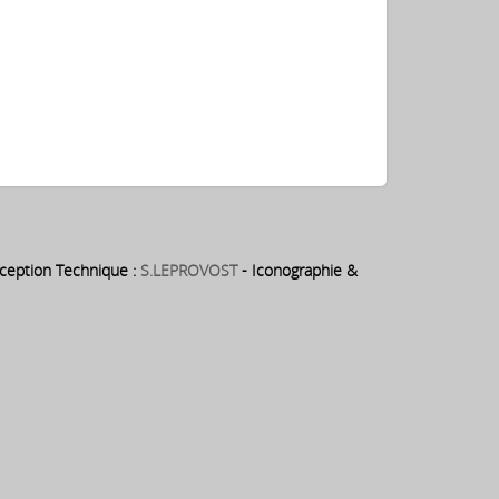
eption Technique :
S.LEPROVOST
- Iconographie &