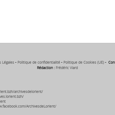
s Légales
-
Politique de confidentialité
-
Politique de Cookies (UE)
- Conc
Rédaction :
Frédéric Viard
ient.bzh/archivesdelorient/
ves.lorient.bzh/
ient
w.facebook.com/ArchivesdeLorient/