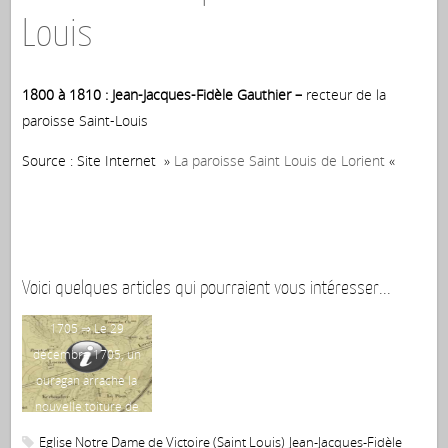
Louis
1800 à 1810 : Jean-Jacques-Fidèle Gauthier –
recteur de la
paroisse Saint-Louis
Source : Site Internet »
La paroisse Saint Louis de Lorient
«
Voici quelques articles qui pourraient vous intéresser...
1705 ⇒ Le 29
décembre 1705, un
Ad
ouragan arrache la
de
nouvelle toiture de
l’église Saint Louis –
Eglise Notre Dame de Victoire (Saint Louis)
Jean-Jacques-Fidèle