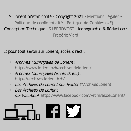
dirigée par Louis-
Antoine Dufihol – dans
Si Lorient m'était conté - Copyright 2021 -
Mentions Légales
-
les propres
Politique de confidentialité
-
Politique de Cookies (UE)
-
appartements du
Conception Technique :
S.LEPROVOST
- Iconographie & Rédaction :
Frédéric Viard
maire
Et pour tout savoir sur Lorient, accès direct :
Archives Municipales de Lorient
:
https://www.lorient.bzh/archivesdelorient/
Archives Municipales (accès direct)
:
https://archives.lorient.bzh/
Les Archives de Lorient sur Twitter
@ArchivesLorient
Les Archives de Lorient
sur
F
acebook
https://www.facebook.com/ArchivesdeLorient/