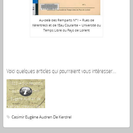
Au-delà des Remparts N°1 – Rues de
Kérentreck et de l’Eau Courante – Université du
Temps Libre du Pays de Lorient
Voici quelques articles qui pourraient vous intéresser...
1822 ⇒ Sur décision
du maire Casimir
Eugène Audren de
Kerdrel, création de la
première institution
Casimir Eugène Audren De Kerdrel
(ancêtre du lycée
Dupuy de Lôme) –