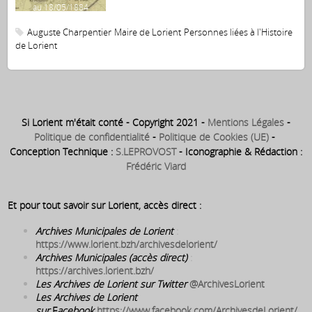
au 18/05/1884
Auguste Charpentier
Maire de Lorient
Personnes liées à l'Histoire
de Lorient
Si Lorient m'était conté - Copyright 2021 -
Mentions Légales
-
Politique de confidentialité
-
Politique de Cookies (UE)
-
Conception Technique :
S.LEPROVOST
- Iconographie & Rédaction :
Frédéric Viard
Et pour tout savoir sur Lorient, accès direct :
Archives Municipales de Lorient
:
https://www.lorient.bzh/archivesdelorient/
Archives Municipales (accès direct)
:
https://archives.lorient.bzh/
Les Archives de Lorient sur Twitter
@ArchivesLorient
Les Archives de Lorient
sur
F
acebook
https://www.facebook.com/ArchivesdeLorient/