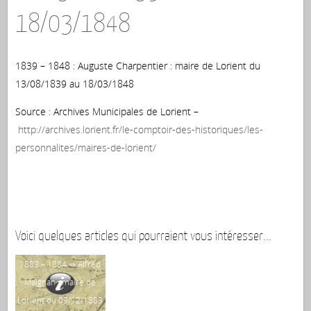
18/03/1848
1839 – 1848 : Auguste Charpentier : maire de Lorient du
13/08/1839 au 18/03/1848
Source : Archives Municipales de Lorient –
http://archives.lorient.fr/le-comptoir-des-historiques/les-
personnalites/maires-de-lorient/
Voici quelques articles qui pourraient vous intéresser...
1883 – 1884 ⇒ Alfred
18
Maignan : maire de
Gus
Lorient du 09/12/1883