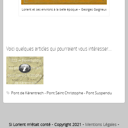
Lorient et ses environs à la belle époque – Georges Gaigneux
Voici quelques articles qui pourraient vous intéresser...
1822 ⇒ Bénédiction
173
du premier pont (en
d’u
bois) Saint Christophe
qu
/ de Kérentrech
(à
pon
Pont de Kérentrech - Pont Saint Christophe - Pont Suspendu
Si Lorient m'était conté - Copyright 2021 -
Mentions Légales
-