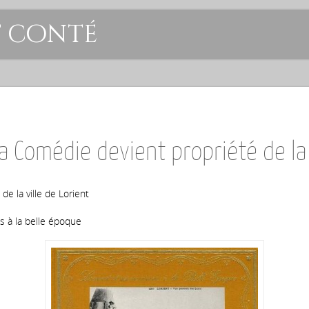
t conté
 Comédie devient propriété de la v
e la ville de Lorient
ns à la belle époque