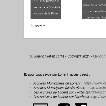
1780 : Inauguration du
privé de la Coméd
théatre de la Comédie
cours de la Bôv
– cours de la Bôve
devient munici
Théâtre
Si Lorient m'était conté - Copyright 2021 -
Mention
Et pour tout savoir sur Lorient, accès direct :
Archives Municipales de Lorient
:
https://www.lor
Archives Municipales (accès direct)
:
https://archi
Les Archives de Lorient sur Twitter
@ArchivesLor
Les Archives de Lorient sur
F
acebook
https://ww