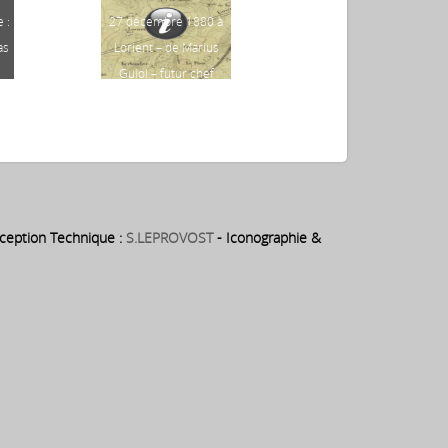
 :
27 décembre 1880 à
construction du
as
Lorient – de Marius
théatre (privé) de la
Guiol – futur chef
Comédie – cours de la
d’orchestre du théâtre
Bôve – par Philippe
municipal pendant 25
Guillois et d’après les
ans
plans de l’architecte
Jean Detaille de
Kerorgant
eption Technique :
S.LEPROVOST
- Iconographie &