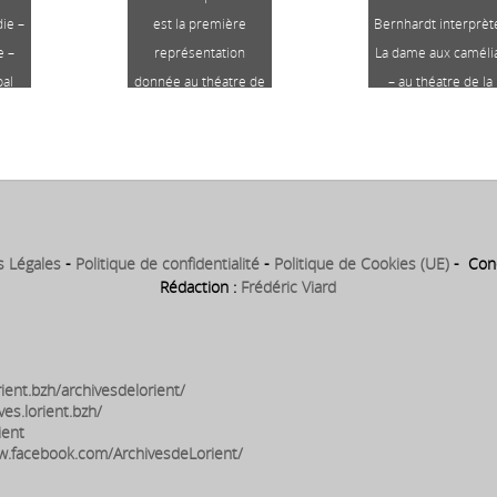
ie –
est la première
Bernhardt interprète
e –
représentation
La dame aux caméli
pal
donnée au théatre de
– au théatre de la
Lorient
Comédie à Lorient
s Légales
-
Politique de confidentialité
-
Politique de Cookies (UE)
- Conc
Rédaction :
Frédéric Viard
ient.bzh/archivesdelorient/
ves.lorient.bzh/
ient
w.facebook.com/ArchivesdeLorient/