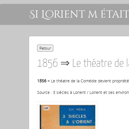
Si Lorient m étai
1856 ⇒ Le théatre de la
1856
= Le théatre de la Comédie devient propriété d
Source : 3 siècles à Lorient / Lorient et ses enviro