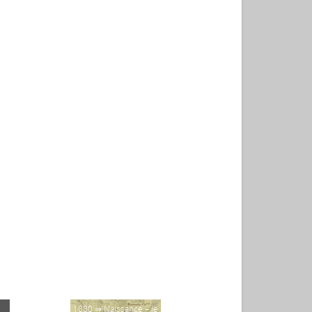
1880 ⇒ Naissance – le
1778 ⇒ Début de la