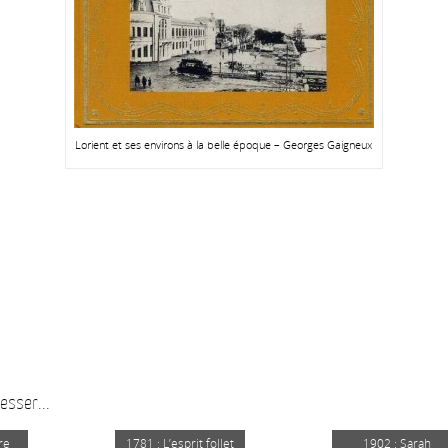
Lorient et ses environs à la belle époque – Georges Gaigneux
esser...
re
1781 : L’esprit follet
1902 : Sarah