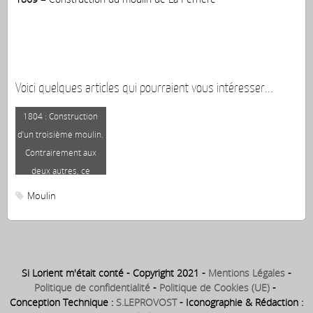
Voici quelques articles qui pourraient vous intéresser...
1804 : Construction
18
d’un troisième moulin.
l
Contrairement aux
mo
deux autres, ce
s
moulin en bois est
Moulin
mis au service de la
scierie du chantier
naval
Si Lorient m'était conté - Copyright 2021 -
Mentions Légales
-
Politique de confidentialité
-
Politique de Cookies (UE)
-
Conception Technique :
S.LEPROVOST
- Iconographie & Rédaction :