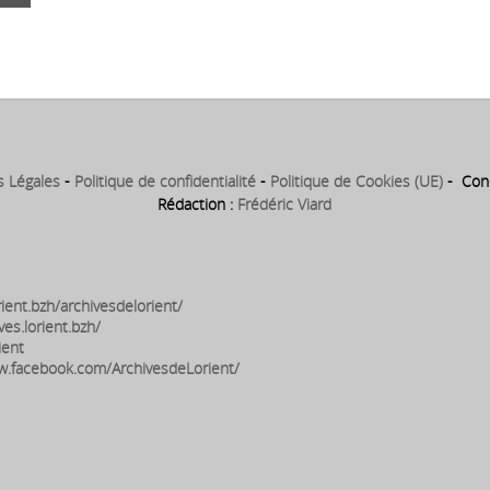
s Légales
-
Politique de confidentialité
-
Politique de Cookies (UE)
- Conc
Rédaction :
Frédéric Viard
ient.bzh/archivesdelorient/
ves.lorient.bzh/
ient
w.facebook.com/ArchivesdeLorient/