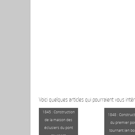
Voici quelques articles qui pourraient vous intér
1845 : Construction
1848 : Construct
de la maison des
du premier po
éclusiers du pont
tournant (en bo