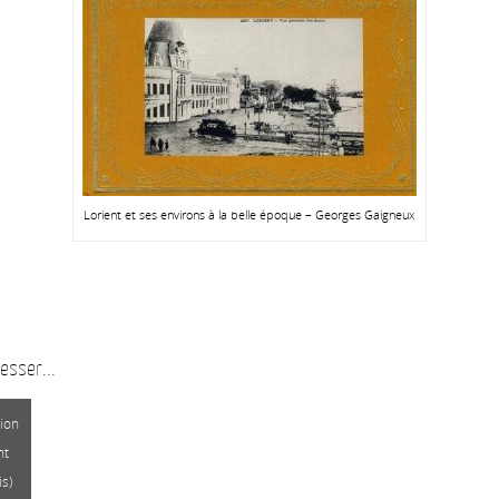
Lorient et ses environs à la belle époque – Georges Gaigneux
esser...
ion
nt
is)