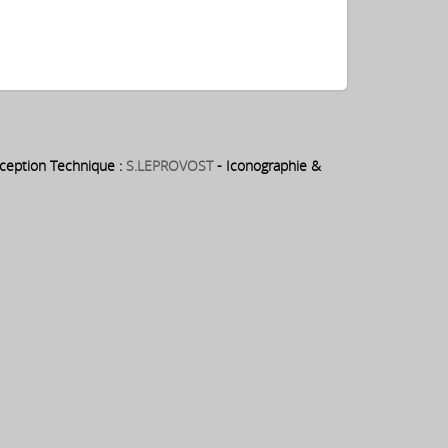
eption Technique :
S.LEPROVOST
- Iconographie &