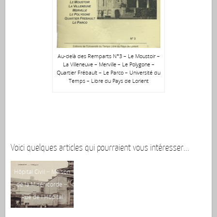
Au-delà des Remparts N°3 – Le Moustoir –
La Villeneuve – Merville – Le Polygone –
Quartier Frébault – Le Parco – Université du
Temps – Libre du Pays de Lorient
Voici quelques articles qui pourraient vous intéresser...
Hôpital Civil ~ Maison
1
de la Miséricorde ~
Rue de l Hôpital