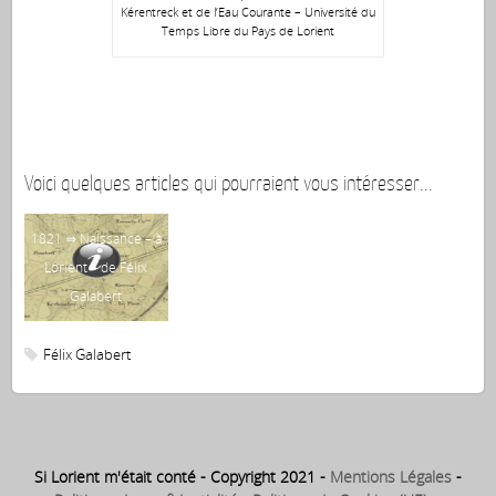
Kérentreck et de l’Eau Courante – Université du
Temps Libre du Pays de Lorient
Voici quelques articles qui pourraient vous intéresser...
1821 ⇒ Naissance – à
Lorient – de Félix
Galabert
Félix Galabert
Si Lorient m'était conté - Copyright 2021 -
Mentions Légales
-