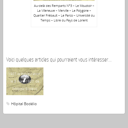
Au-delà des Remparts N°3 – Le Moustoir –
La Villeneuve – Merville – Le Polygone –
Quartier Frébault – Le Parco – Université du
Temps – Libre du Pays de Lorient
Voici quelques articles qui pourraient vous intéresser...
1
1907 ⇒ Inauguration,
qu
le 3 mars 1907, de
vo
l’Hôpital Bodélio
(B
Hôpital Bodélio