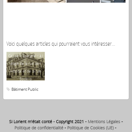
Voici quelques articles qui pourraient vous intéresser...
Caisse d Epargne ~ à l
angle de la rue de l
Hôpital et de la rue
Bodélio
Bâtiment Public
Si Lorient m'était conté - Copyright 2021 -
Mentions Légales
-
Politique de confidentialité
-
Politique de Cookies (UE)
-