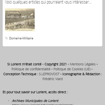
Voici quelques articles qui pourraient vous intéresser...
M
Château de Tréfaven
Ma
e
Domaine-Militaire
Si Lorient m'était conté - Copyright 2021 -
Mentions Légales
-
Politique de confidentialité
-
Politique de Cookies (UE)
-
Conception Technique :
S.LEPROVOST
- Iconographie & Rédaction :
Frédéric Viard
Et pour tout savoir sur Lorient, accès direct :
Archives Municipales de Lorient
: