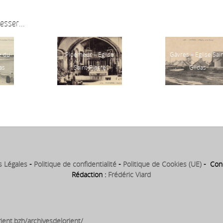
esser...
e du
Ploemeur – Eglise
Gâvres – Eglise Sai
as
Saint-Pierre
Gildas
s Légales
-
Politique de confidentialité
-
Politique de Cookies (UE)
- Conc
Rédaction :
Frédéric Viard
ient.bzh/archivesdelorient/