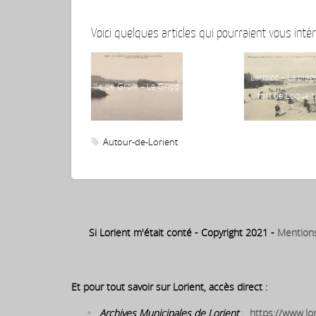
Voici quelques articles qui pourraient vous intér
Larmor – La plag
Ile de Groix – Le Gripp
fort de Loquelt
Autour-de-Lorient
Si Lorient m'était conté - Copyright 2021 -
Mention
Et pour tout savoir sur Lorient, accès direct :
Archives Municipales de Lorient
:
https://www.lor