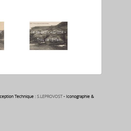
nt
Ile de Groix – Grotte –
Gâvres
Trou de l’Enfer
eption Technique :
S.LEPROVOST
- Iconographie &