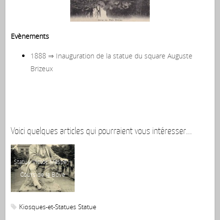
Evènements
1888 ⇒ Inauguration de la statue du square Auguste
Brizeux
Voici quelques articles qui pourraient vous intéresser...
Statue Victor Massé ~
St
Cours de la Bôve
P
Kiosques-et-Statues
Statue