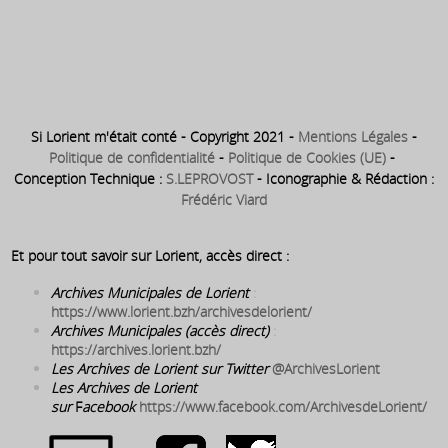
chef d’entreprise en
importation de charbon – quai
de Rohan
Si Lorient m'était conté - Copyright 2021 -
Mentions Légales
-
Politique de confidentialité
-
Politique de Cookies (UE)
-
Conception Technique :
S.LEPROVOST
- Iconographie & Rédaction :
Frédéric Viard
Et pour tout savoir sur Lorient, accès direct :
Archives Municipales de Lorient
:
https://www.lorient.bzh/archivesdelorient/
Archives Municipales (accès direct)
:
https://archives.lorient.bzh/
Les Archives de Lorient sur Twitter
@ArchivesLorient
Les Archives de Lorient
sur
F
acebook
https://www.facebook.com/ArchivesdeLorient/