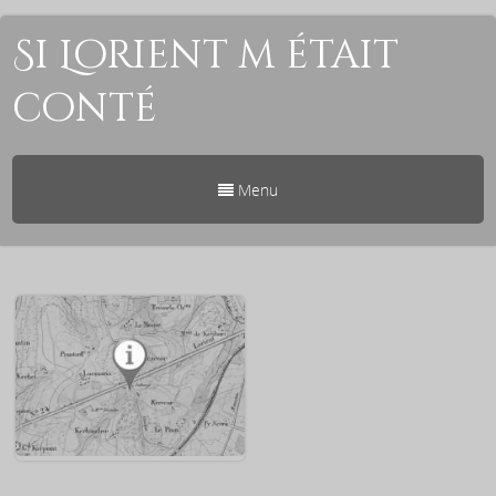
Si Lorient m était
conté
Menu