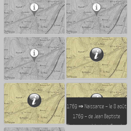
11/05/1762 et du 12/06/1762
conserve à Kérentrech et
au 08/07/1762 – 1er maire de
maire de Lorient de 1890 à
Lorient
1892
1884 : Décès du compositeur
1862 : Naissance de l’écrivain
lorientais Victor Massé
Charles Causse à Lorient
1909 ⇒ Décés, à Lorient, du
1828 : Naissance à Lorient du
1769 ⇒ Naissance – le 8 août
sculpteur Auguste Nayel
philosophe Ernest Hello
1769 – de Jean Baptiste
Chaigneau – à Lorient. Sa mère