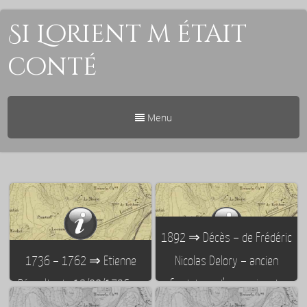
Si Lorient m était
conté
Menu
1892 ⇒ Décès – de Frédéric
1736 – 1762 ⇒ Etienne
Nicolas Delory – ancien
Pérault : du 12/09/1736 au
fondateur d’une usine de