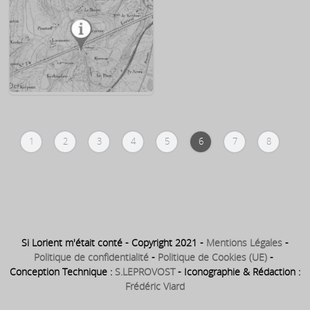
1794 – 1794 ⇒ Droz (ainé) :
est Jacquette Perralt – fille du
maire de Lorient du
premier maire de Lorient :
07/05/1794 au 25/11/1794
Etienne Perault
1808 : Naissance de
1
2
3
4
5
6
7
8
l’imprimeur lithographe Charles
Gousset à Lorient
Si Lorient m'était conté - Copyright 2021 -
Mentions Légales
-
Politique de confidentialité
-
Politique de Cookies (UE)
-
Conception Technique :
S.LEPROVOST
- Iconographie & Rédaction :
Frédéric Viard