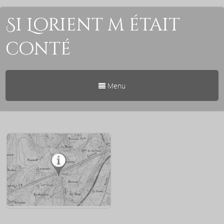
Si Lorient m était
conté
Menu