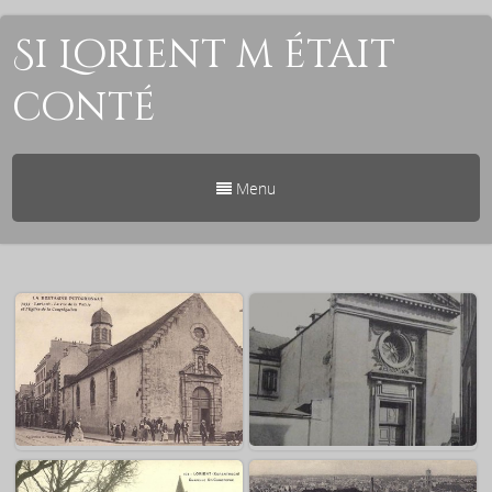
Si Lorient m était
conté
Menu