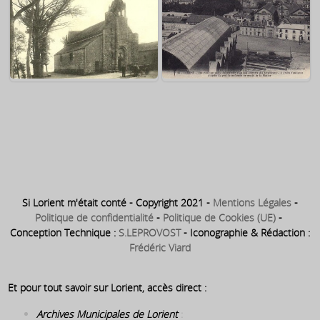
Chapelle de la Congrégation ~ à
l angle de la rue de la Patrie et
Chapelle de la Maison de la
de la rue du Port
Miséricorde ~ rue de l Hôpital
Chapelle Saint Christophe
Chapelle Saint Joseph
Si Lorient m'était conté - Copyright 2021 -
Mentions Légales
-
Politique de confidentialité
-
Politique de Cookies (UE)
-
Conception Technique :
S.LEPROVOST
- Iconographie & Rédaction :
Frédéric Viard
Et pour tout savoir sur Lorient, accès direct :
Archives Municipales de Lorient
: