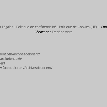
 du
s Légales
-
Politique de confidentialité
-
Politique de Cookies (UE)
- Conc
Rédaction :
Frédéric Viard
ient.bzh/archivesdelorient/
ves.lorient.bzh/
ient
w.facebook.com/ArchivesdeLorient/