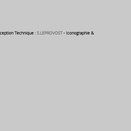
eption Technique :
S.LEPROVOST
- Iconographie &