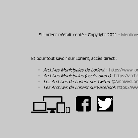
1893 – 1897 ⇒ Edouard Broni : maire de Lorient
24/05/1893 au 21/10/1897
Si Lorient m'était conté - Copyright 2021 -
Mention
Et pour tout savoir sur Lorient, accès direct :
Archives Municipales de Lorient
:
https://www.lor
Archives Municipales (accès direct)
:
https://archi
Les Archives de Lorient sur Twitter
@ArchivesLor
Les Archives de Lorient sur
F
acebook
https://ww