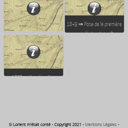
l’église Notre Dame de Bonne
Dame de Bonne Nouvelle à
Nouvelle à Kérentrech est
Kérentrech est adopté le 9 mai
acheté le 21 août 1846
1846
1849 ⇒ Pose de la première
pierre de l’église Notre Dame
1854 ⇒ Bénédiction de l’église
de Bonne Nouvelle à
Notre Dame de Bonne Nouvelle
Kérentrech, le 7 septembre
à Kérentrech
1849
1858 ⇒ Napoléon III et
l’impératrice Eugénie visitent
l’église Notre Dame de Bonne
Nouvelle à Kérentrech
Si Lorient m'était conté - Copyright 2021 -
Mentions Légales
-