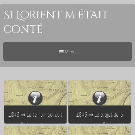
Si Lorient m était
conté
Menu
1846 ⇒ Le terrain qui doit
1846 ⇒ Le projet de la
accueillir la construction de
construction de l’église Notre