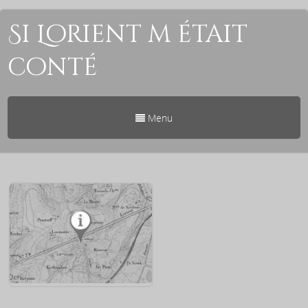
Si Lorient m était
conté
Menu