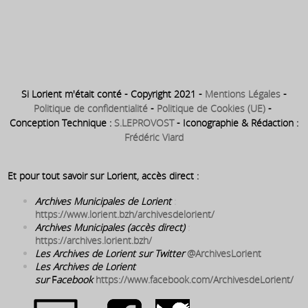
1937 : Construction de la gare
routière de Lorient – sur la
butte des remparts
Si Lorient m'était conté - Copyright 2021 -
Mentions Légales
-
Politique de confidentialité
-
Politique de Cookies (UE)
-
Conception Technique :
S.LEPROVOST
- Iconographie & Rédaction :
Frédéric Viard
Et pour tout savoir sur Lorient, accès direct :
Archives Municipales de Lorient
:
https://www.lorient.bzh/archivesdelorient/
Archives Municipales (accès direct)
:
https://archives.lorient.bzh/
Les Archives de Lorient sur Twitter
@ArchivesLorient
Les Archives de Lorient
sur
F
acebook
https://www.facebook.com/ArchivesdeLorient/