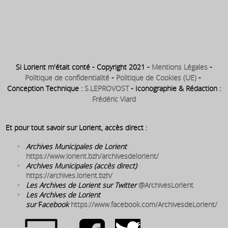
1842 ⇒ Naissance, le 19 août
1905 ⇒ La rue Cottenseau, le
1842 à Lorient, de Georges
4 août 1905, est renommée
Collier
rue Georges Collier
Si Lorient m'était conté - Copyright 2021 -
Mentions Légales
-
Politique de confidentialité
-
Politique de Cookies (UE)
-
Conception Technique :
S.LEPROVOST
- Iconographie & Rédaction :
Frédéric Viard
Et pour tout savoir sur Lorient, accès direct :
Archives Municipales de Lorient
:
https://www.lorient.bzh/archivesdelorient/
Archives Municipales (accès direct)
:
https://archives.lorient.bzh/
Les Archives de Lorient sur Twitter
@ArchivesLorient
Les Archives de Lorient
sur
F
acebook
https://www.facebook.com/ArchivesdeLorient/