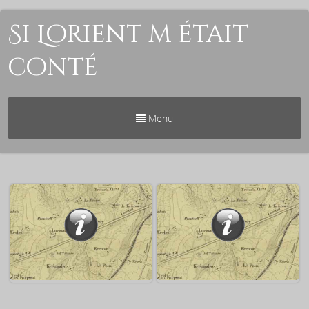
Si Lorient m était
conté
Menu