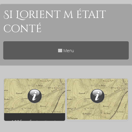
Si Lorient m était
conté
Menu
1936 ⇒ Contruction de