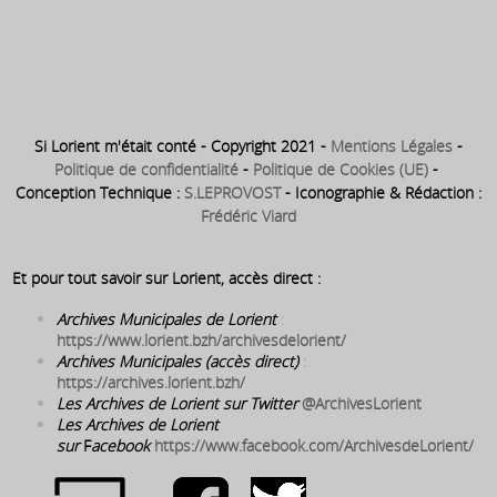
l’Hôpital Maritime, hors de
1880 ⇒ Construction de
l’Enclos – à l’emplacement du
l’Hôpital Maritime à l’intérieur
manoir du Faouëdic
de l’Enclos
Si Lorient m'était conté - Copyright 2021 -
Mentions Légales
-
Politique de confidentialité
-
Politique de Cookies (UE)
-
Conception Technique :
S.LEPROVOST
- Iconographie & Rédaction :
Frédéric Viard
Et pour tout savoir sur Lorient, accès direct :
Archives Municipales de Lorient
:
https://www.lorient.bzh/archivesdelorient/
Archives Municipales (accès direct)
:
https://archives.lorient.bzh/
Les Archives de Lorient sur Twitter
@ArchivesLorient
Les Archives de Lorient
sur
F
acebook
https://www.facebook.com/ArchivesdeLorient/