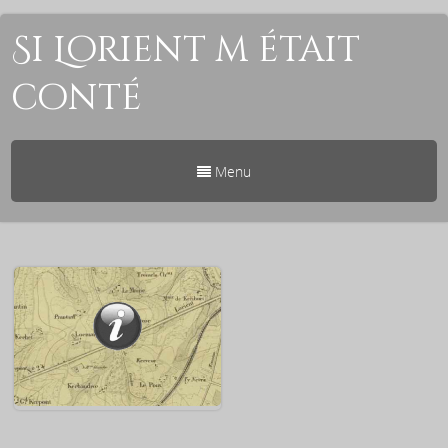
Si Lorient m était
conté
Menu