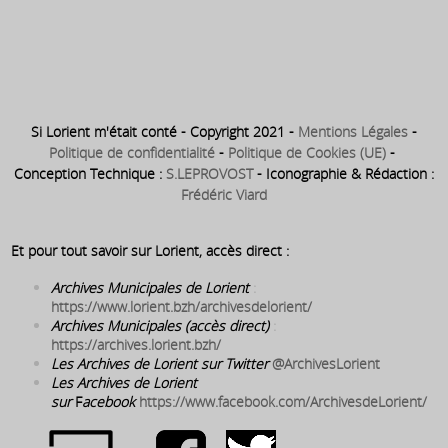
1778 ⇒ Naissance – le 16
août 1778 à Lorient – de Jean
Raymond Charles Bourke
Si Lorient m'était conté - Copyright 2021 -
Mentions Légales
-
Politique de confidentialité
-
Politique de Cookies (UE)
-
Conception Technique :
S.LEPROVOST
- Iconographie & Rédaction :
Frédéric Viard
Et pour tout savoir sur Lorient, accès direct :
Archives Municipales de Lorient
:
https://www.lorient.bzh/archivesdelorient/
Archives Municipales (accès direct)
:
https://archives.lorient.bzh/
Les Archives de Lorient sur Twitter
@ArchivesLorient
Les Archives de Lorient
sur
F
acebook
https://www.facebook.com/ArchivesdeLorient/