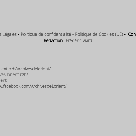
l
s Légales
-
Politique de confidentialité
-
Politique de Cookies (UE)
- Conc
Rédaction :
Frédéric Viard
ient.bzh/archivesdelorient/
ves.lorient.bzh/
ient
w.facebook.com/ArchivesdeLorient/