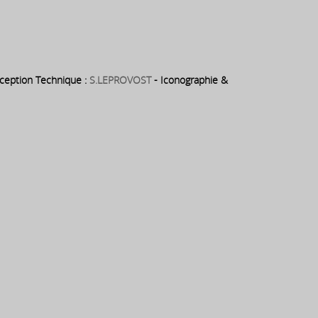
eption Technique :
S.LEPROVOST
- Iconographie &