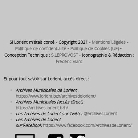
complet par la méthode
naturelle – appelée : Méthode
Hébert (1911)
Si Lorient m'était conté - Copyright 2021 -
Mentions Légales
-
Politique de confidentialité
-
Politique de Cookies (UE)
-
Conception Technique :
S.LEPROVOST
- Iconographie & Rédaction :
Frédéric Viard
Et pour tout savoir sur Lorient, accès direct :
Archives Municipales de Lorient
:
https://www.lorient.bzh/archivesdelorient/
Archives Municipales (accès direct)
:
https://archives.lorient.bzh/
Les Archives de Lorient sur Twitter
@ArchivesLorient
Les Archives de Lorient
sur
F
acebook
https://www.facebook.com/ArchivesdeLorient/