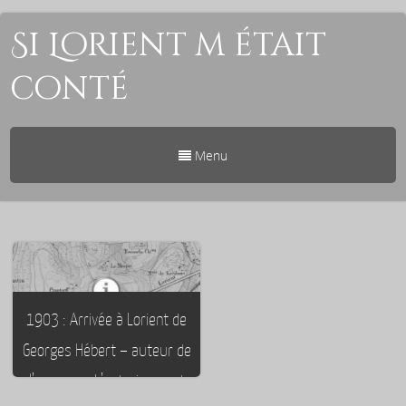
Si Lorient m était
conté
Menu
1903 : Arrivée à Lorient de
Georges Hébert – auteur de
l’ouvrage : L’entrainement