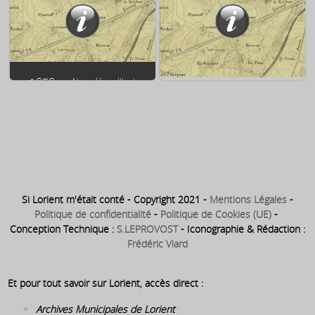
devient, le 2 mai 1863, Lycée
14 août 1858 – de l’empereur
Impérial par décret de
Napoléon III et de l’impératrice
Napoléon III
Eugénie
1858 ⇒ Napoléon III et
l’impératrice Eugénie visitent
l’église Notre Dame de Bonne
1853 ⇒ Visite de Napoléon III à
Nouvelle à Kérentrech
Lorient le 16 janvier 1853
Si Lorient m'était conté - Copyright 2021 -
Mentions Légales
-
Politique de confidentialité
-
Politique de Cookies (UE)
-
Conception Technique :
S.LEPROVOST
- Iconographie & Rédaction :
Frédéric Viard
Et pour tout savoir sur Lorient, accès direct :
Archives Municipales de Lorient
: