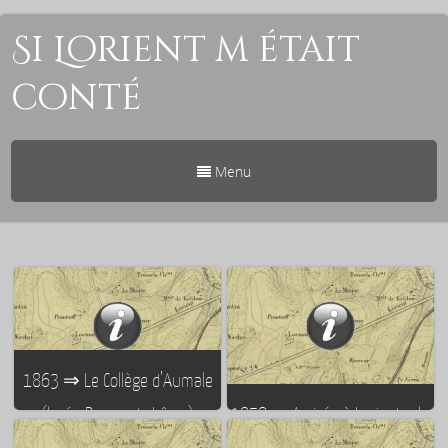
Si Lorient m était
conté
Menu
1863 ⇒ Le Collège d’Aumale
(lycée Dupuy de Lôme)
1858 ⇒ Arrivée à Lorient – le