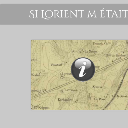
Si Lorient m étai
1841 ⇒ Naissance – le 11 mai 1841 à Lorient – 