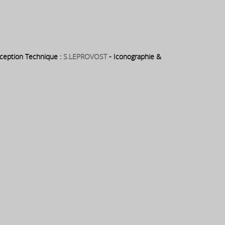
eption Technique :
S.LEPROVOST
- Iconographie &