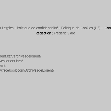
ire,
s Légales
-
Politique de confidentialité
-
Politique de Cookies (UE)
- Conc
Rédaction :
Frédéric Viard
ient.bzh/archivesdelorient/
ves.lorient.bzh/
ient
w.facebook.com/ArchivesdeLorient/