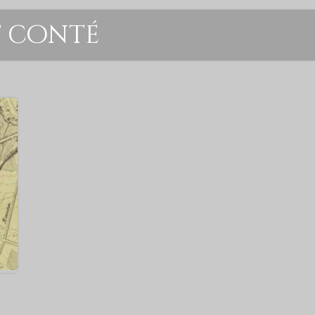
t conté
de