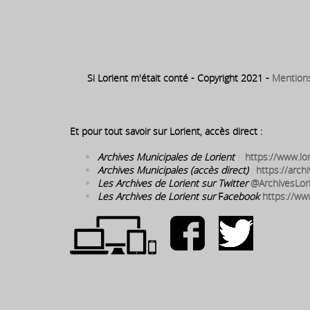
Pierre-Paul Guieysse – futur député, conseiller, ma
ministre…
Si Lorient m'était conté - Copyright 2021 -
Mention
Et pour tout savoir sur Lorient, accès direct :
Archives Municipales de Lorient
:
https://www.lor
Archives Municipales (accès direct)
:
https://archi
Les Archives de Lorient sur Twitter
@ArchivesLor
Les Archives de Lorient sur
F
acebook
https://ww