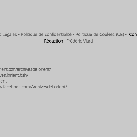
Port de Commerce
s Légales
-
Politique de confidentialité
-
Politique de Cookies (UE)
- Conc
Rédaction :
Frédéric Viard
ient.bzh/archivesdelorient/
ves.lorient.bzh/
ient
w.facebook.com/ArchivesdeLorient/