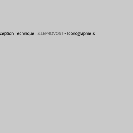
eption Technique :
S.LEPROVOST
- Iconographie &