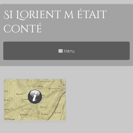
Si Lorient m était
conté
Menu