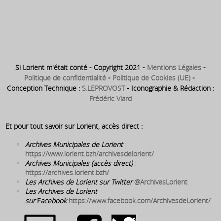
des locaux de la mairie pour
1887 ⇒ Décès à Lorient du
s’installer à l’angle de la rue
médecin Louis Bodelio
Bodélio et rue de l’Hôpital
Si Lorient m'était conté - Copyright 2021 -
Mentions Légales
-
Politique de confidentialité
-
Politique de Cookies (UE)
-
Conception Technique :
S.LEPROVOST
- Iconographie & Rédaction :
Frédéric Viard
Et pour tout savoir sur Lorient, accès direct :
Archives Municipales de Lorient
:
https://www.lorient.bzh/archivesdelorient/
Archives Municipales (accès direct)
:
https://archives.lorient.bzh/
Les Archives de Lorient sur Twitter
@ArchivesLorient
Les Archives de Lorient
sur
F
acebook
https://www.facebook.com/ArchivesdeLorient/