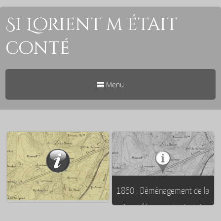
Si Lorient m était
conté
Menu
1860 : Déménagement de la
caisse d’épargne Lorientaise