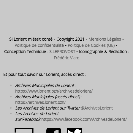
futur second Hôtel des Postes
à l’angle de la rue Poissonière
et de la rue Comédie
Si Lorient m'était conté - Copyright 2021 -
Mentions Légales
-
Politique de confidentialité
-
Politique de Cookies (UE)
-
Conception Technique :
S.LEPROVOST
- Iconographie & Rédaction :
Frédéric Viard
Et pour tout savoir sur Lorient, accès direct :
Archives Municipales de Lorient
:
https://www.lorient.bzh/archivesdelorient/
Archives Municipales (accès direct)
:
https://archives.lorient.bzh/
Les Archives de Lorient sur Twitter
@ArchivesLorient
Les Archives de Lorient
sur
F
acebook
https://www.facebook.com/ArchivesdeLorient/