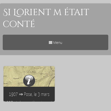
Si Lorient m était
conté
Menu
1907 ⇒ Pose, le 3 mars
1907, de la première pierre du