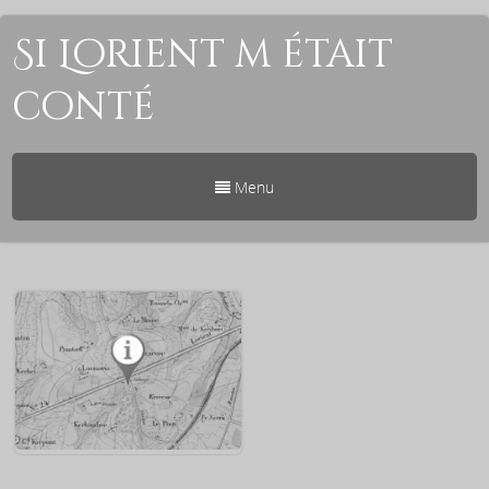
Si Lorient m était
conté
Menu