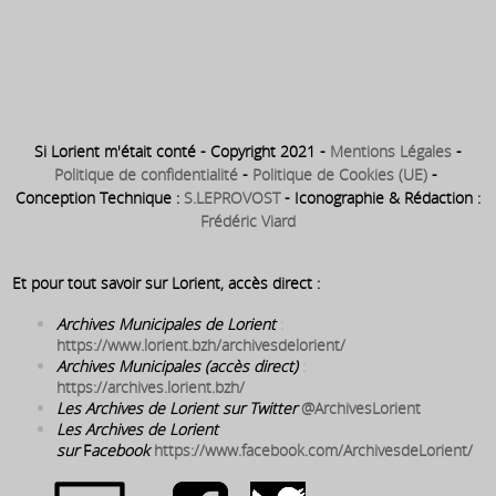
1905 : Installation du magasin
« Les Nouvelles Galeries » au
début de la rue des Fontaines
Si Lorient m'était conté - Copyright 2021 -
Mentions Légales
-
Politique de confidentialité
-
Politique de Cookies (UE)
-
Conception Technique :
S.LEPROVOST
- Iconographie & Rédaction :
Frédéric Viard
Et pour tout savoir sur Lorient, accès direct :
Archives Municipales de Lorient
:
https://www.lorient.bzh/archivesdelorient/
Archives Municipales (accès direct)
:
https://archives.lorient.bzh/
Les Archives de Lorient sur Twitter
@ArchivesLorient
Les Archives de Lorient
sur
F
acebook
https://www.facebook.com/ArchivesdeLorient/