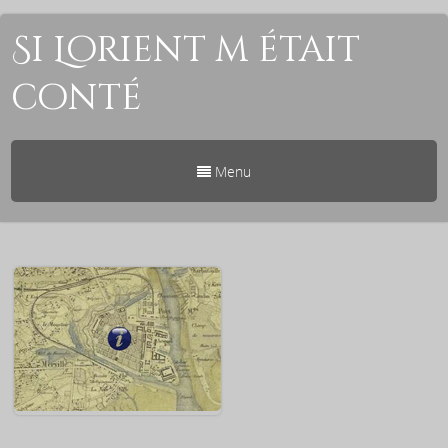
Si Lorient m était
conté
Menu