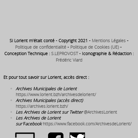
1888 ⇒ Inauguration de la
statue du square Auguste
Brizeux
Si Lorient m'était conté - Copyright 2021 -
Mentions Légales
-
Politique de confidentialité
-
Politique de Cookies (UE)
-
Conception Technique :
S.LEPROVOST
- Iconographie & Rédaction :
Frédéric Viard
Et pour tout savoir sur Lorient, accès direct :
Archives Municipales de Lorient
:
https://www.lorient.bzh/archivesdelorient/
Archives Municipales (accès direct)
:
https://archives.lorient.bzh/
Les Archives de Lorient sur Twitter
@ArchivesLorient
Les Archives de Lorient
sur
F
acebook
https://www.facebook.com/ArchivesdeLorient/