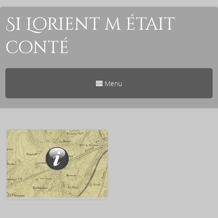
Si Lorient m était
conté
Menu