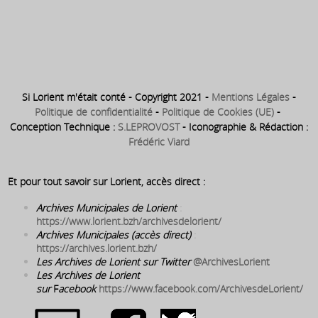
de la vasière – dont la dernière
partie des travaux sera votée
en 1966
Si Lorient m'était conté - Copyright 2021 -
Mentions Légales
-
Politique de confidentialité
-
Politique de Cookies (UE)
-
Conception Technique :
S.LEPROVOST
- Iconographie & Rédaction :
Frédéric Viard
Et pour tout savoir sur Lorient, accès direct :
Archives Municipales de Lorient
:
https://www.lorient.bzh/archivesdelorient/
Archives Municipales (accès direct)
:
https://archives.lorient.bzh/
Les Archives de Lorient sur Twitter
@ArchivesLorient
Les Archives de Lorient
sur
F
acebook
https://www.facebook.com/ArchivesdeLorient/