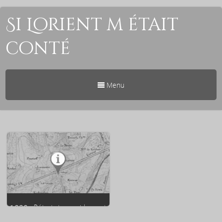
Si Lorient m était
conté
Menu
1920 : Début du comblement