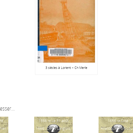
3 siècles à Lorient – Ch Merle
esser...
re
1666 ⇒ Le 31 août
1666 ⇒ Coté
mier
1666 : Denis Langlois,
Atlantique, Port-Lou