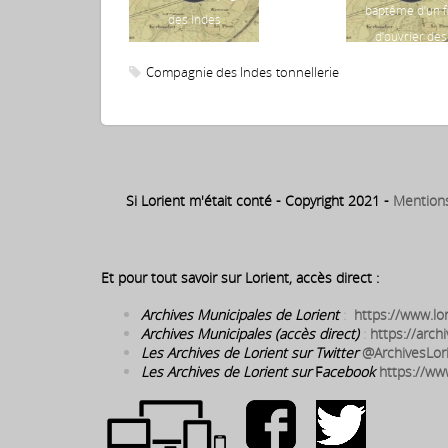
baptême d’un fi
des Indes
d’ouvrier des
chantiers de l
Compagnie des Indes
tonnellerie
Compagnie
Si Lorient m'était conté - Copyright 2021 -
Mention
Et pour tout savoir sur Lorient, accès direct :
Archives Municipales de Lorient
:
https://www.lor
Archives Municipales (accès direct)
:
https://archi
Les Archives de Lorient sur Twitter
@ArchivesLor
Les Archives de Lorient sur
F
acebook
https://ww