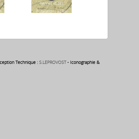
is
navires et ses
cabanes dans l’Enclos
in
installations au Roi
servant à loger les
la
ouvriers du chantier
es
et premières
expulsions hors de
l’enclos
eption Technique :
S.LEPROVOST
- Iconographie &