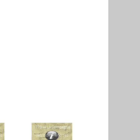
1770 ⇒ La Compagnie
1670 ⇒ Interdiction
is
des Indes vend ses
de construction de