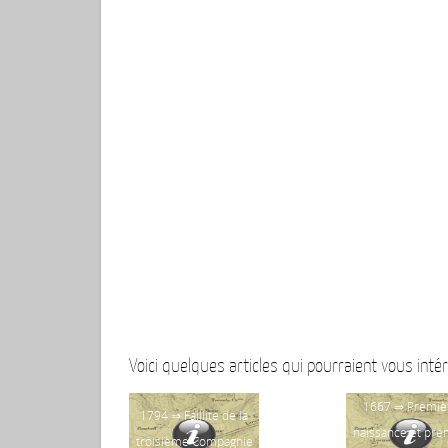
Voici quelques articles qui pourraient vous intér
1667 ⇒ Premiè
1794 ⇒ Faillite de la
naissance et pre
troisième Compagnie