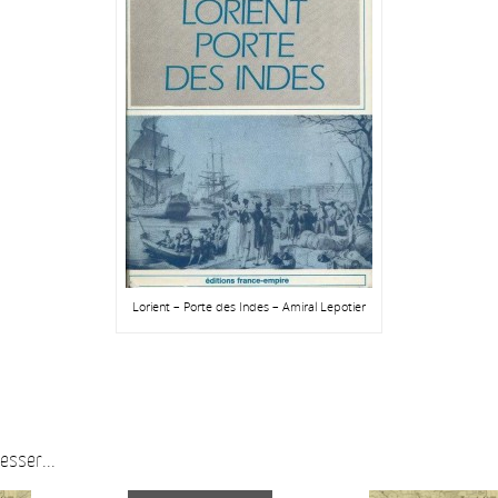
Lorient – Porte des Indes – Amiral Lepotier
esser...