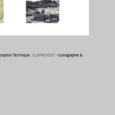
1880 ⇒ Naissance – le
on
27 décembre 1880 à
Place de Ploemeur
l
Lorient – de Marius
Guiol – futur chef
d’orchestre du théâtre
municipal pendant 25
ans
eption Technique :
S.LEPROVOST
- Iconographie &