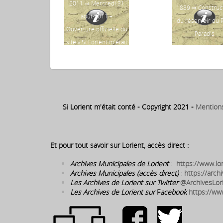
2011 ⇒ Mercredi 31
1889 ⇒ Construc
août 2011 –
du réservoir du P
Ouverture officielle du
Paradis
site « Si Lorient m’était
conté »
Si Lorient m'était conté - Copyright 2021 -
Mention
Et pour tout savoir sur Lorient, accès direct :
Archives Municipales de Lorient
:
https://www.lor
Archives Municipales (accès direct)
:
https://archi
Les Archives de Lorient sur Twitter
@ArchivesLor
Les Archives de Lorient sur
F
acebook
https://ww