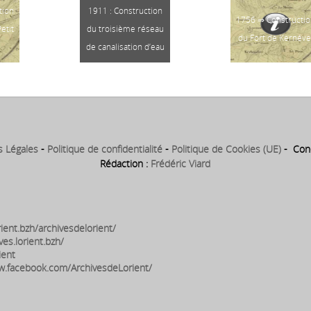
tion
1911 : Construction
1756 ⇒ Constructi
etit
du troisième réseau
du Fort de Kernéve
de canalisation d’eau
s Légales
-
Politique de confidentialité
-
Politique de Cookies (UE)
- Conc
Rédaction :
Frédéric Viard
ient.bzh/archivesdelorient/
ves.lorient.bzh/
ient
w.facebook.com/ArchivesdeLorient/