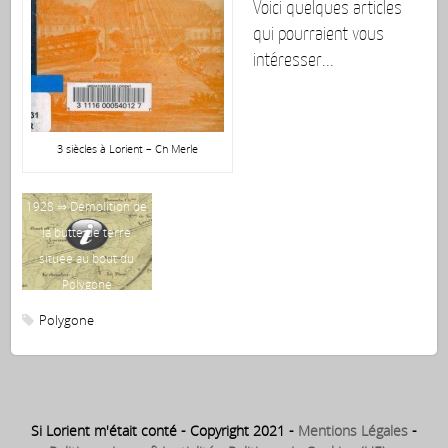
Voici quelques articles
qui pourraient vous
intéresser...
3 siècles à Lorient – Ch Merle
1928 ⇒ Démolition de
18
la butte de terre
pa
située au bout du
Mar
Polygone
Polygone
Si Lorient m'était conté - Copyright 2021 -
Mentions Légales
-