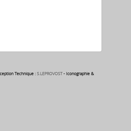
eption Technique :
S.LEPROVOST
- Iconographie &