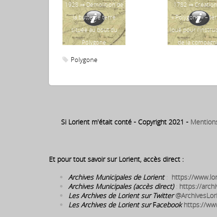
1928 ⇒ Démolition de
1782 ⇒ Création
la butte de terre
« Polygone » – ter
située au bout du
loué pour l’instru
Polygone
de la compagn
d’artillerie et 
Polygone
bataillon auxillia
des colonies
Si Lorient m'était conté - Copyright 2021 -
Mention
Et pour tout savoir sur Lorient, accès direct :
Archives Municipales de Lorient
:
https://www.lor
Archives Municipales (accès direct)
:
https://archi
Les Archives de Lorient sur Twitter
@ArchivesLor
Les Archives de Lorient sur
F
acebook
https://ww