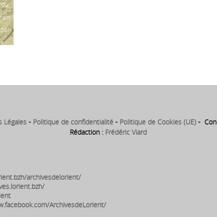
 du
rain
ction
ie
du
ire
s Légales
-
Politique de confidentialité
-
Politique de Cookies (UE)
- Conc
Rédaction :
Frédéric Viard
ient.bzh/archivesdelorient/
ves.lorient.bzh/
ient
w.facebook.com/ArchivesdeLorient/