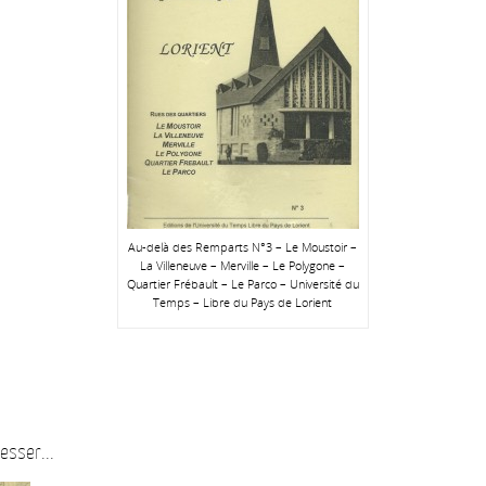
Au-delà des Remparts N°3 – Le Moustoir –
La Villeneuve – Merville – Le Polygone –
Quartier Frébault – Le Parco – Université du
Temps – Libre du Pays de Lorient
esser...