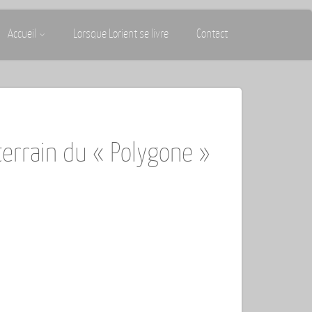
Accueil
Lorsque Lorient se livre
Contact
terrain du « Polygone »