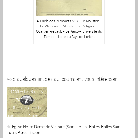
Au-delà des Remparts N°3 – Le Moustoir –
La Villeneuve – Merville – Le Polygone –
Quartier Frébault – Le Parco – Université du
Temps – Libre du Pays de Lorient
Voici quelques articles qui pourraient vous intéresser...
1705 ⇒ Le 19 mars
1705, le vicaire
Bienvenu – de la
Tr
paroisse de Ploemeur
la 
– célèbre la première
Eglise Notre Dame de Victoire (Saint Louis)
Halles
Halles Saint
messe dans l’église
Louis
Place Bisson