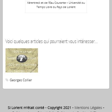
Kérentreck et de l’Eau Courante – Université du
Temps Libre du Pays de Lorient
Voici quelques articles qui pourraient vous intéresser...
1905 ⇒ La rue
Cottenseau, le 4 août
1905, est renommée
rue Georges Collier
Georges Collier
Si Lorient m'était conté - Copyright 2021 -
Mentions Légales
-