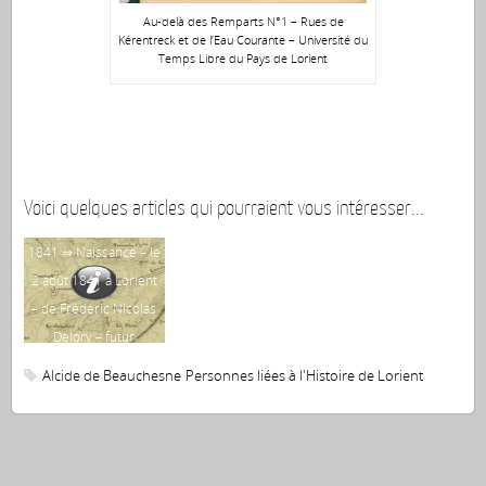
Au-delà des Remparts N°1 – Rues de
Kérentreck et de l’Eau Courante – Université du
Temps Libre du Pays de Lorient
Voici quelques articles qui pourraient vous intéresser...
1841 ⇒ Naissance – le
18
2 août 1841 à Lorient
jan
– de Frédéric Nicolas
Bap
Delory – futur
fondateur d’une usine
Alcide de Beauchesne
Personnes liées à l'Histoire de Lorient
de conserve à
Kérentrech et maire
de Lorient de 1890 à
1892