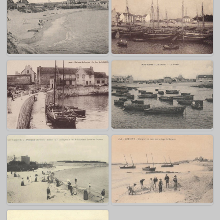
Ploemeur – Le Courégant – Le
Ploemeur – Le Courégant
Castel
Ploemeur – Lomener – Anse
du Pérello
Ploemeur – Lomener – Le port
Ploemeur – Lomener – La
jetée (la cale)
Ploemeur – Lomener – La rade