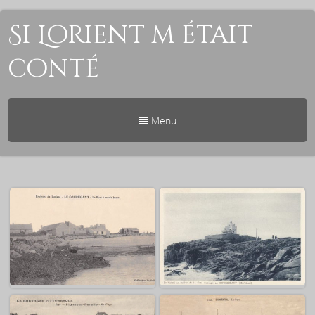
Si Lorient m était
conté
Menu