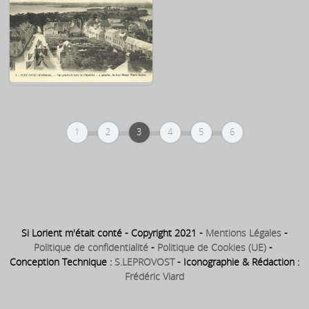
Larmor – La plage du fort de
Loqueltas
Kerpape – La plage
1
2
3
4
5
6
Port-Louis
Si Lorient m'était conté - Copyright 2021 -
Mentions Légales
-
Politique de confidentialité
-
Politique de Cookies (UE)
-
Conception Technique :
S.LEPROVOST
- Iconographie & Rédaction :
Frédéric Viard